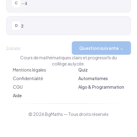
-4
C
−
4
2
D
2
Question suivante →
BgMaths.com
Signaler
Cours de mathématiques clairs et progressifs du
collège au lycée.
Mentions légales
Quiz
Confidentialité
Automatismes
CGU
Algo & Programmation
Aide
© 2026 BgMaths — Tous droits réservés
v 2026-04-10 09:10