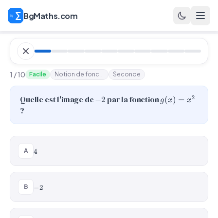
BgMaths.com
1 / 10
Facile
Notion de fonction
Seconde
-2
g(x)
2
Quelle est l'image de
par la fonction
−
2
(
)
=
g
x
x
=
?
x^2
4
A
4
-2
B
−
2