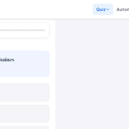
Quiz
Auto
haînes