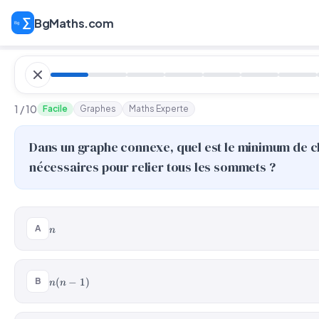
BgMaths.com
1 / 10
Facile
Graphes
Maths Experte
Dans un graphe connexe, quel est le minimum de c
nécessaires pour relier tous les sommets ?
n
A
n
n(n-
(
−
1
)
B
n
n
1)