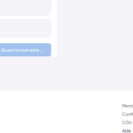
Question suivante →
Menti
Confi
CGU
Aide