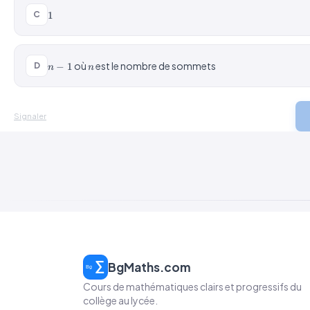
1
C
1
n-
n
où
est le nombre de sommets
−
1
D
n
n
1
Signaler
BgMaths.com
Cours de mathématiques clairs et progressifs du
collège au lycée.