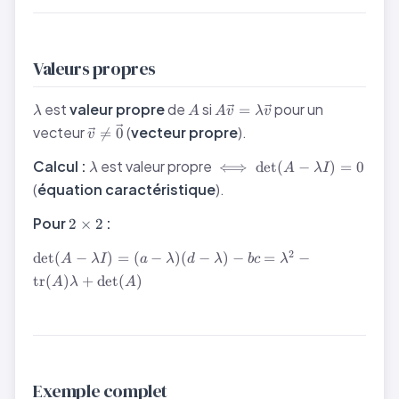
Valeurs propres
\lambda
A
A\vec{v} =
est
valeur propre
de
si
pour un
=
λ
A
A
v
λ
v
\lambda\vec{v}
\vec{v}
vecteur
(
vecteur propre
).

=
0
v
\neq
\lambda
\iff
\vec{0}
Calcul :
est valeur propre
⟺
det
(
−
)
=
0
λ
A
λ
I
\det(A -
(
équation caractéristique
).
\lambda
I) = 0
2\times2
Pour
:
2
×
2
\det(A -
2
det
(
−
)
=
(
−
)
(
−
)
−
=
−
A
λ
I
a
λ
d
λ
b
c
λ
\lambda I)
tr
(
)
+
det
(
)
A
λ
A
= (a-
\lambda)
(d-
\lambda) -
bc =
\lambda^2
Exemple complet
- \text{tr}