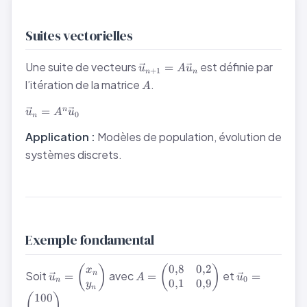
Suites vectorielles
\vec{u}_{n+1}
Une suite de vecteurs
est définie par
=
u
A
u
+
1
n
n
= A\vec{u}_n
A
l’itération de la matrice
.
A
\vec{u}_n
=
n
u
A
u
0
n
= A^n
\vec{u}_0
Application :
Modèles de population, évolution de
systèmes discrets.
Exemple fondamental
0
,
8
0
,
2
\vec{u}_n =
A =
\vec{u}_0 =
(
)
(
)
x
Soit
avec
et
n
=
=
=
u
A
u
0
n
\begin{pmatrix}x_n\\y_n\end{pmatrix}
\begin{pmatrix}0{,}8
\begin{pmat
0
,
1
0
,
9
y
n
& 0{,}2\\0{,}1 &
100
(
)
.