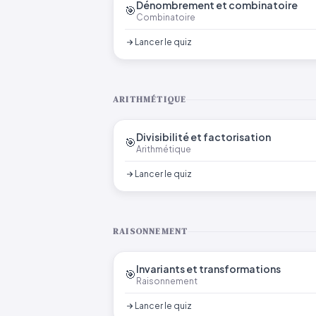
Dénombrement et combinatoire
🎯
Combinatoire
Lancer le quiz
ARITHMÉTIQUE
Divisibilité et factorisation
🎯
Arithmétique
Lancer le quiz
RAISONNEMENT
Invariants et transformations
🎯
Raisonnement
Lancer le quiz