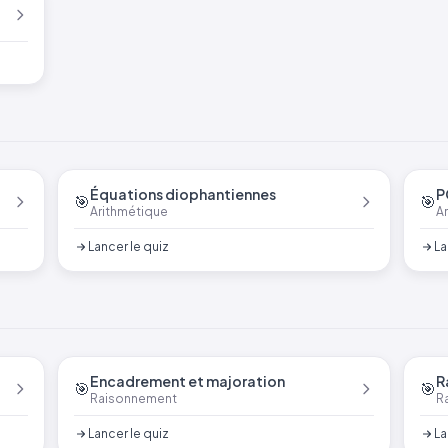
Équations diophantiennes
P
🎯
🎯
Arithmétique
A
Lancer le quiz
La
Encadrement et majoration
R
🎯
🎯
Raisonnement
R
Lancer le quiz
La