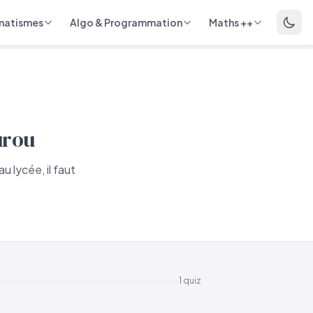
matismes
Algo & Programmation
Maths ++
urou
 lycée, il faut
1 quiz