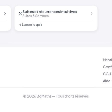
Suites et récurrences intuitives
🎯
Suites & Sommes
Lancer le quiz
Menti
Confi
CGU
Aide
© 2026 BgMaths — Tous droits réservés
v 2026-04-10 09:10