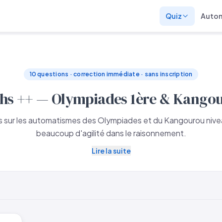
Quiz
Auto
10 questions · correction immédiate · sans inscription
hs ++ — Olympiades 1ère & Kango
 sur les automatismes des Olympiades et du Kangourou niveau
beaucoup d'agilité dans le raisonnement.
Lire la suite