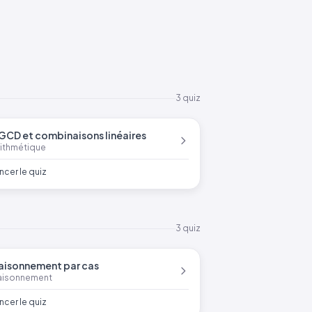
3 quiz
GCD et combinaisons linéaires
rithmétique
ncer le quiz
3 quiz
aisonnement par cas
aisonnement
ncer le quiz