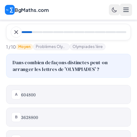
BgMaths.com
1 / 10
Moyen
Problèmes Olympiades
Olympiades 1ère
Dans combien de façons distinctes peut-on
arranger les lettres de 'OLYMPIADES' ?
604800
A
604800
3628800
B
3628800