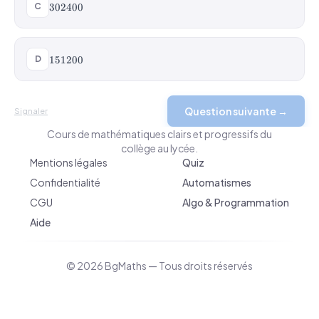
302400
C
302400
151200
D
151200
Question suivante →
Signaler
BgMaths.com
Cours de mathématiques clairs et progressifs du
collège au lycée.
Mentions légales
Quiz
Confidentialité
Automatismes
CGU
Algo & Programmation
Aide
© 2026 BgMaths — Tous droits réservés
v 2026-04-10 09:10