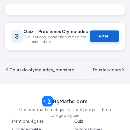
Quiz — Problèmes Olympiades
🎯
Tester →
10 questions · correction immédiate ·
sans inscription
Cours de olympiades_premiere
Tous les cours
BgMaths.com
Cours de mathématiques clairs et progressifs du
collège au lycée.
Mentions légales
Quiz
Confidentialité
Automatismes