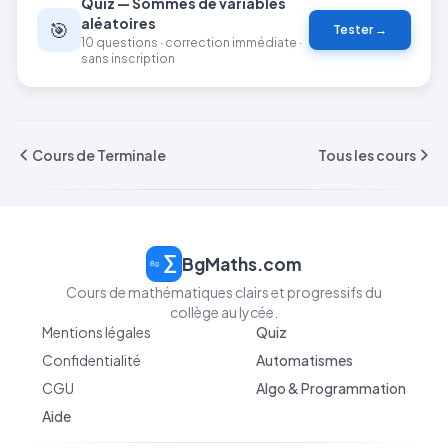
Quiz — Sommes de variables
\frac{35}
aléatoires
🎯
{12} =
Tester →
10 questions · correction immédiate ·
\frac{35}
sans inscription
{3}
\approx
11{,}67
Cours de Terminale
Tous les cours
BgMaths.com
Cours de mathématiques clairs et progressifs du
collège au lycée.
Mentions légales
Quiz
Confidentialité
Automatismes
CGU
Algo & Programmation
Aide