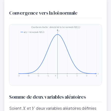
Convergence vers la loi normale
Courbe en cloche : densité de la loi normale N(0,1)
y
φ(x) = loi normale N(0,1)
x
-4
-3
-2
-1
0
1
2
3
4
Somme de deux variables aléatoires
X
Y
Soient
et
deux variables aléatoires définies
X
Y