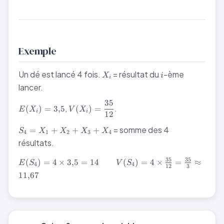
\qquad
V(S_n)
=
np(1-
p)
Exemple
X_i
i
Un dé est lancé 4 fois.
= résultat du
-ème
X
i
i
lancer.
35
E(X_i)
V(X_i) =
,
.
(
)
=
3
,
5
(
)
=
E
X
V
X
i
i
12
=
\dfrac{35}
3{,}5
{12}
S_4
= somme des 4
=
+
+
+
S
X
X
X
X
4
1
2
3
4
=
résultats.
X_1
+
E(S_4) =
35
35
(
)
=
4
×
3
,
5
=
14
(
)
=
4
×
=
≈
E
S
V
S
4
4
12
3
X_2
4 \times
11
,
67
+
3{,}5 =
X_3
14
+
\qquad
X_4
V(S_4) =
4 \times