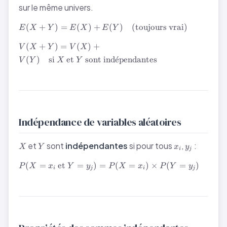
sur le même univers.
E(X + Y) =
(
+
)
=
(
)
+
(
)
(toujours vrai)
E
X
Y
E
X
E
Y
E(X) + E(Y)
V(X + Y) =
\quad
(
+
)
=
(
)
+
V
X
Y
V
X
V(X) + V(Y)
\text{(toujours
(
)
si
et
sont ind
ˊ
e
pendantes
V
Y
X
Y
\quad \text{si
vrai)}
} X \text{ et }
Y \text{ sont
indépendantes}
Indépendance de variables aléatoires
X
Y
x_i
y_j
et
sont
indépendantes
si pour tous
,
:
X
Y
x
y
i
j
P(X =
(
=
et
=
)
=
(
=
)
×
(
=
)
P
X
x
Y
y
P
X
x
P
Y
y
i
j
i
j
x_i
\text{
et } Y
= y_j)
= P(X
= x_i)