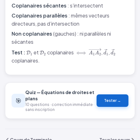
Coplanaires sécantes
: s’intersectent
Coplanaires parallèles
: mêmes vecteurs
directeurs, pas d’intersection
Non coplanaires
(gauches) : ni parallèles ni
sécantes
\mathcal{D}_1
\mathcal{D}_2
\iff
\overrightarrow{A_
\vec{d_1}
\vec{d_2}
Test :
et
coplanaires
,
,
⟺
D
D
A
A
d
d
1
2
1
2
1
2
coplanaires.
Quiz — Équations de droites et
plans
🎯
Tester →
10 questions · correction immédiate ·
sans inscription
Cours de Terminale
Tous les cours