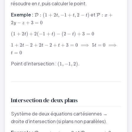
t
résoudre en
, puis calculer le point.
t
\mathcal{D}
\mathcal{P}
Exemple :
et
:
(
1
+
2
,
−
1
+
,
2
−
)
:
+
D
P
t
t
t
x
: (1+2t,
: x + 2y - z +
2
−
+
3
=
0
y
z
-1+t, 2-t)
3 = 0
(1+2t)
(
1
+
2
)
+
2
(
−
1
+
)
−
(
2
−
)
+
3
=
0
t
t
t
+
1+2t -
2(-1+t)
1
+
2
−
2
+
2
−
2
+
+
3
=
0
⟹
5
=
0
⟹
t
t
t
t
2+2t -
- (2-t)
=
0
t
2+t + 3
+ 3 = 0
= 0
(1,
Point d’intersection :
.
(
1
,
−
1
,
2
)
\implies
-1,
5t = 0
2)
\implies
t = 0
Intersection de deux plans
Système de deux équations cartésiennes →
droite d’intersection (si plans non parallèles).
\mathcal{P}_1
\mathcal{P}_2