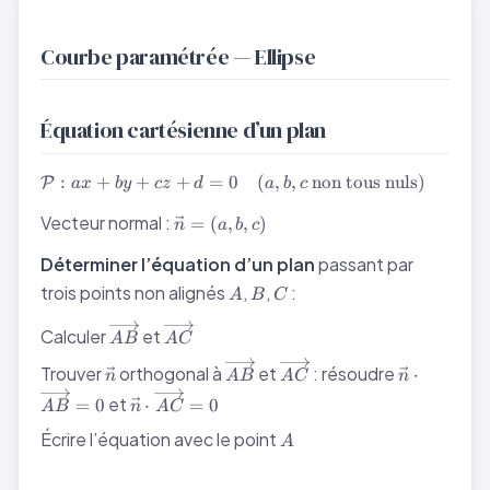
Courbe paramétrée — Ellipse
Équation cartésienne d’un plan
\mathcal{P}
:
+
+
+
=
0
(
,
,
non tous nuls
)
P
a
x
b
y
cz
d
a
b
c
: ax + by +
\vec{n}
cz + d = 0
Vecteur normal :
=
(
,
,
)
n
a
b
c
= (a, b,
\quad (a,b,c
c)
Déterminer l’équation d’un plan
passant par
\text{ non
tous nuls})
A
B
C
trois points non alignés
,
,
:
A
B
C
\overrightarrow{AB}
\overrightarrow{AC}
Calculer
et
A
B
A
C
\vec{n}
\overrightarrow{AB}
\overrightarrow{AC}
\vec{n} \c
Trouver
orthogonal à
et
: résoudre
⋅
n
A
B
A
C
n
\overrigh
\vec{n} \cdot
et
=
0
⋅
=
0
A
B
n
A
C
= 0
\overrightarrow{AC}
A
Écrire l’équation avec le point
= 0
A