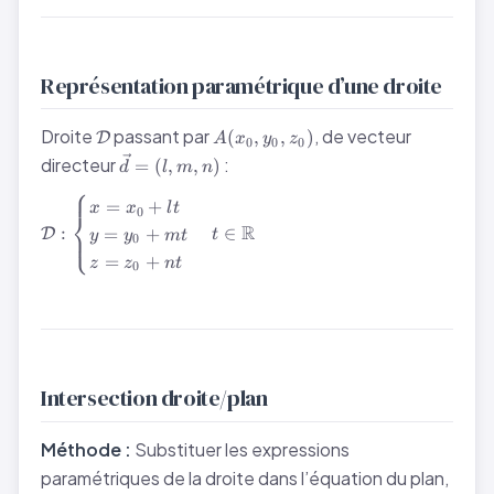
Représentation paramétrique d’une droite
\mathcal{D}
A(x_0,
Droite
passant par
, de vecteur
(
,
,
)
D
A
x
y
z
0
0
0
y_0,
\vec{d}
directeur
:
=
(
,
,
)
d
l
m
n
z_0)
= (l, m,
⎧
\mathcal{D}
n)
=
+
x
x
l
t
0
⎨
:
R
:
∈
=
+
D
⎩
t
y
y
m
t
0
\begin{cases}
=
+
z
z
n
t
x = x_0 + lt
0
\\ y = y_0 +
mt \\ z = z_0
+ nt
\end{cases}
\quad t \in
Intersection droite/plan
\mathbb{R}
Méthode :
Substituer les expressions
paramétriques de la droite dans l’équation du plan,