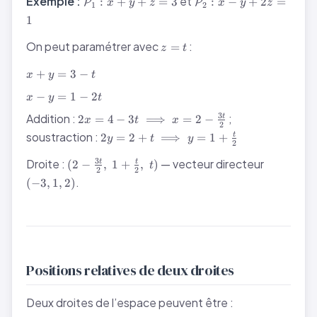
Exemple :
et
:
+
+
=
3
:
−
+
2
=
P
P
x
y
z
x
y
z
1
2
: x + y + z = 3
: x - y + 2z = 1
1
z
On peut paramétrer avec
:
=
z
t
=
x
t
+
=
3
−
x
y
t
+
x
−
=
1
−
2
y
x
y
t
-
=
2x = 4 -
3
Addition :
;
2
=
4
−
3
⟹
=
2
−
t
y
x
t
x
2
3
3t
2y = 2
=
soustraction :
2
=
2
+
⟹
=
1
+
t
y
t
y
-
\implies
2
+ t
1
t
x = 2 -
(2 -
(-3,
\implies
3
Droite :
— vecteur directeur
-
(
2
−
,
1
+
,
)
t
t
t
2
2
\frac{3t}
\frac{3t}
1,
y = 1 +
2t
.
(
−
3
,
1
,
2
)
{2}
{2},\; 1
2)
\frac{t}
+
{2}
\frac{t}
{2},\; t)
Positions relatives de deux droites
Deux droites de l’espace peuvent être :