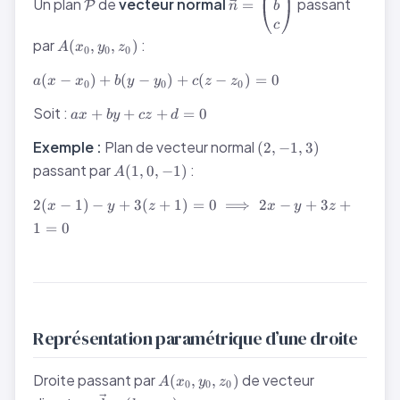
Un plan
de
vecteur normal
passant
\begin{pmatrix}a\\b\\c
=
P
b
n
c
A(x_0,y_0,z_0)
par
:
(
,
,
)
A
x
y
z
0
0
0
a(x-
(
−
)
+
(
−
)
+
(
−
)
=
0
a
x
x
b
y
y
c
z
z
0
0
0
x_0)
ax
+
Soit :
+
+
+
=
0
a
x
b
y
cz
d
+
b(y-
(2,
by
Exemple :
Plan de vecteur normal
y_0)
(
2
,
−
1
,
3
)
-1,
+
+
A(1,
passant par
:
(
1
,
0
,
−
1
)
A
3)
cz
c(z-
0,
+
z_0)
2(x-1) -
-1)
2
(
−
1
)
−
+
3
(
+
1
)
=
0
⟹
2
−
+
3
+
x
y
z
x
y
z
d
= 0
y +
1
=
0
=
3(z+1)
0
= 0
\implies
2x - y +
3z + 1
= 0
Représentation paramétrique d’une droite
A(x_0,
Droite passant par
de vecteur
(
,
,
)
A
x
y
z
0
0
0
y_0,