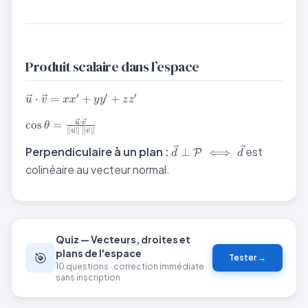
Produit scalaire dans l’espace
\vec{u}
′
′
′
⋅
=
+
+
u
v
x
x
y
y
z
z
\cdot
\cos\theta =
\vec{v}
⋅
cos
=
u
v
θ
∥
∥
∥
∥
u
v
\frac{\vec{u} \cdot
= xx' +
\vec{v}}
\vec{d}
yy' +
Perpendiculaire à un plan :
est
⊥
⟺
P
d
d
{\|\vec{u}\|\,\|\vec{v}\|}
\perp
zz'
colinéaire au vecteur normal.
\mathcal{P}
\iff \vec{d}
Quiz — Vecteurs, droites et
plans de l'espace
🎯
Tester →
10 questions · correction immédiate ·
sans inscription