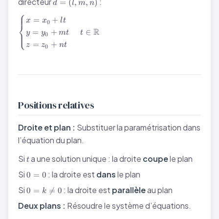
\vec{d}
directeur
:
=
(
,
,
)
d
l
m
n
z_0)
= (l, m,
⎧
\begin{cases}
n)
=
+
x
x
l
t
0
⎨
x = x_0 + lt
R
∈
=
+
⎩
t
y
y
m
t
0
\\ y = y_0 +
=
+
z
z
n
t
mt \\ z = z_0
0
+ nt
\end{cases}
\quad t \in
\mathbb{R}
Positions relatives
Droite et plan :
Substituer la paramétrisation dans
l’équation du plan.
t
Si
a une solution unique : la droite
coupe
le plan
t
0
Si
: la droite est
dans
le plan
0
=
0
=
0 =
Si
: la droite est
parallèle
au plan
0
=

=
0
0
k
k
Deux plans :
Résoudre le système d’équations.
\neq
0