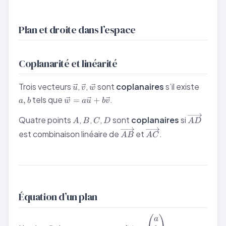
Plan et droite dans l’espace
Coplanarité et linéarité
\vec{u}
\vec{v}
\vec{w}
a,
Trois vecteurs
,
,
sont
coplanaires
s’il existe
u
v
w
b
\vec{w}
tels que
.
,
=
+
a
b
w
a
u
b
v
=
A
B
C
D
\overrig
a\vec{u}
Quatre points
,
,
,
sont
coplanaires
si
A
B
C
D
A
D
+
\overrightarrow{AB}
\overrightarrow{AC
est combinaison linéaire de
et
.
A
B
A
C
b\vec{v}
Équation d’un plan
\mathcal{P}
\vec{n} =
a