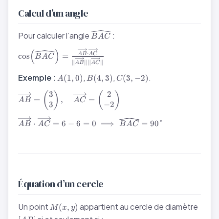
\times
Calcul d’un angle
3 = 6 - 6
= 0
\widehat{BAC}
Pour calculer l’angle
:
B
A
C
\implies
\vec{u}
(
)
\cos\!\left(\widehat{BAC}\right) =
⋅
cos
=
A
B
A
C
B
A
C
\perp
\frac{\overrightarrow{AB} \cdot
∥
∥
∥
∥
A
B
A
C
\vec{v}
\overrightarrow{AC}}
A(1,
B(4,
C(3,
Exemple :
,
,
.
(
1
,
0
)
(
4
,
3
)
(
3
,
−
2
)
A
B
C
{\|\overrightarrow{AB}\|\,\|\overrightarrow{AC}\
0)
3)
-2)
3
2
\overrightarrow{AB}
(
)
(
)
=
,
=
A
B
A
C
= \begin{pmatrix} 3
3
−
2
\\ 3
\overrightarrow{AB}
⋅
=
6
−
6
=
0
⟹
=
90°
\end{pmatrix},\quad
A
B
A
C
B
A
C
\cdot
\overrightarrow{AC}
\overrightarrow{AC}
= \begin{pmatrix} 2
= 6 - 6 = 0 \implies
\\ -2 \end{pmatrix}
\widehat{BAC} =
90°
Équation d’un cercle
M(x,
[AB]
Un point
appartient au cercle de diamètre
(
,
)
M
x
y
y)