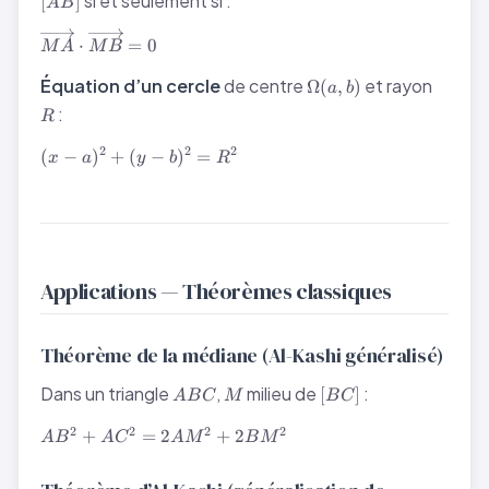
si et seulement si :
[
]
A
B
\overrightarrow{MA}
⋅
=
0
M
A
M
B
\cdot
\overrightarrow{MB}
\Omega(a,
R
Équation d’un cercle
de centre
et rayon
Ω
(
,
)
a
b
= 0
b)
:
R
(x -
2
2
2
(
−
)
+
(
−
)
=
x
a
y
b
R
a)^2
+ (y
-
b)^2
=
R^2
Applications — Théorèmes classiques
Théorème de la médiane (Al-Kashi généralisé)
ABC
M
[BC]
Dans un triangle
,
milieu de
:
[
]
A
B
C
M
B
C
AB^2
2
2
2
2
+
=
2
+
2
A
B
A
C
A
M
B
M
+
AC^2