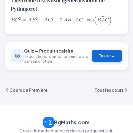
Théorème d’Al-Kashi (généralisation de
=
2AM^2
Pythagore)
+
(
)
BC^2 = AB^2 + AC^2 - 2\,AB
2
2
2
=
+
−
2
⋅
⋅
cos
2BM^2
B
C
A
B
A
C
A
B
A
C
B
A
C
\cdot AC \cdot
\cos\!\left(\widehat{BAC}\right)
Quiz — Produit scalaire
🎯
Tester →
10 questions · correction immédiate ·
sans inscription
Cours de Première
Tous les cours
BgMaths.com
Cours de mathématiques clairs et progressifs du