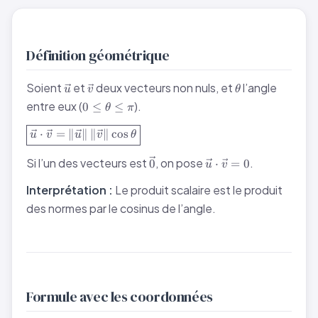
Définition géométrique
\vec{u}
\vec{v}
\theta
Soient
et
deux vecteurs non nuls, et
l’angle
u
v
θ
0 \leq
entre eux (
).
0
≤
≤
θ
π
\theta
\boxed{\vec{u} \cdot \vec{v} =
\leq
⋅
=
∥
∥
∥
∥
cos
u
v
u
v
θ
\|\vec{u}\|\,\|\vec{v}\|\cos\theta}
\pi
\vec{0}
\vec{u}
Si l’un des vecteurs est
, on pose
.
0
⋅
=
0
u
v
\cdot
\vec{v}
Interprétation :
Le produit scalaire est le produit
= 0
des normes par le cosinus de l’angle.
Formule avec les coordonnées