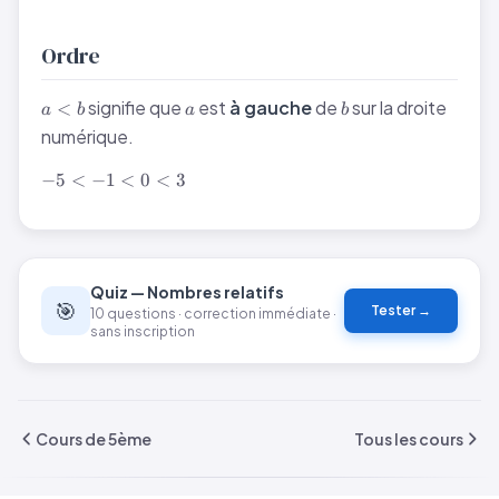
Ordre
a
a
b
signifie que
est
à gauche
de
sur la droite
<
a
b
a
b
<
numérique.
b
-5
−
5
<
−
1
<
0
<
3
<
-1
<
0
<
Quiz — Nombres relatifs
🎯
3
Tester →
10 questions · correction immédiate ·
sans inscription
Cours de 5ème
Tous les cours