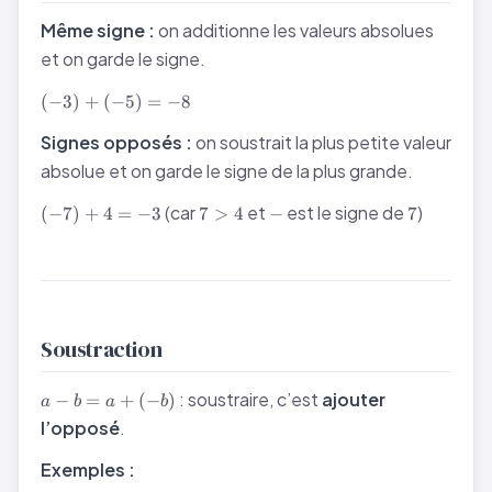
Même signe :
on additionne les valeurs absolues
et on garde le signe.
(-3)
(
−
3
)
+
(
−
5
)
=
−
8
+
(-5)
Signes opposés :
on soustrait la plus petite valeur
=
absolue et on garde le signe de la plus grande.
-8
(-7)
7
-
7
(car
et
est le signe de
)
(
−
7
)
+
4
=
−
3
7
>
4
−
7
+ 4
>
=
4
-3
Soustraction
a
: soustraire, c’est
ajouter
−
=
+
(
−
)
a
b
a
b
-
l’opposé
.
b
=
Exemples :
a