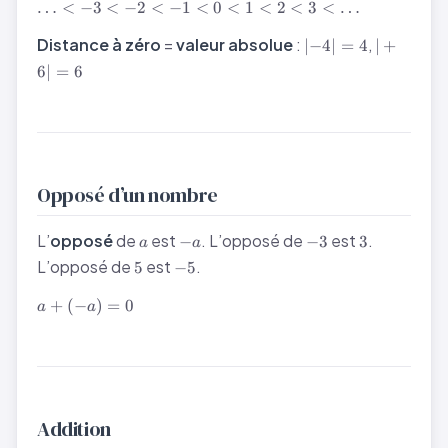
\ldots
…
<
−
3
<
−
2
<
−
1
<
0
<
1
<
2
<
3
<
…
< -3
|
|+6|
< -2
Distance à zéro
=
valeur absolue
:
,
∣
−
4
∣
=
4
∣
+
{-4}|
= 6
< -1
6∣
=
6
= 4
< 0 <
1 < 2
< 3 <
\ldots
Opposé d’un nombre
a
-
-3
3
L’
opposé
de
est
. L’opposé de
est
.
−
−
3
3
a
a
a
5
-5
L’opposé de
est
.
5
−
5
a
+
(
−
)
=
0
a
a
+
(-
a)
=
0
Addition