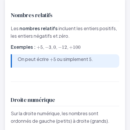
Nombres relatifs
Les
nombres relatifs
incluent les entiers positifs,
les entiers négatifs et zéro.
+5
-3
0
-12
+100
Exemples :
,
,
,
,
+
5
−
3
0
−
12
+
100
+5
5
On peut écrire
ou simplement
.
+
5
5
Droite numérique
Sur la droite numérique, les nombres sont
ordonnés de gauche (petits) à droite (grands).