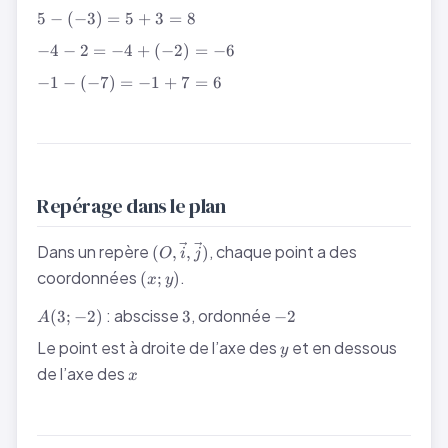
+
5 -
5
−
(
−
3
)
=
5
+
3
=
8
(-
(-3)
-4 -
−
4
−
2
=
−
4
+
(
−
2
)
=
−
6
b)
= 5
2 =
+ 3
-1 -
−
1
−
(
−
7
)
=
−
1
+
7
=
6
-4
= 8
(-7)
+
=
(-2)
-1
=
+ 7
-6
= 6
Repérage dans le plan
(O,
Dans un repère
, chaque point a des
(
,
,
)
O
i
j
\vec{i},
(x;
coordonnées
.
(
;
)
x
y
\vec{j})
y)
A(3;
3
-2
: abscisse
, ordonnée
(
3
;
−
2
)
3
−
2
A
-2)
y
Le point est à droite de l’axe des
et en dessous
y
x
de l’axe des
x