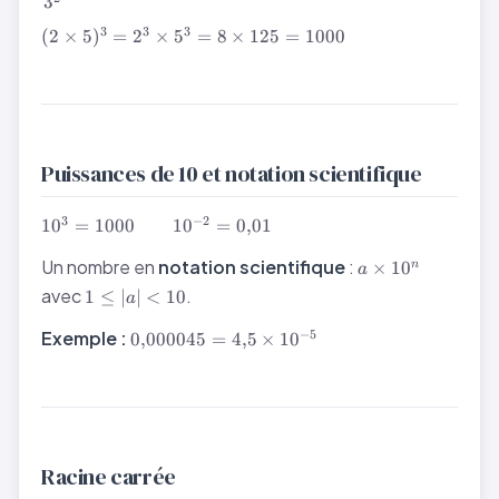
2^7 =
3
3^3 = 27
128
(2
3
3
3
(
2
×
5
)
=
2
×
5
=
8
×
125
=
1000
\times
5)^3
= 2^3
\times
5^3 =
8
Puissances de 10 et notation scientifique
\times
125 =
10^3 =
3
−
2
1
0
=
1000
1
0
=
0
,
01
1000
1000
a
\qquad
Un nombre en
notation scientifique
:
×
1
0
n
a
\times
10^{-2}
1
avec
.
1
≤
∣
∣
<
10
a
10^n
=
\leq
0{,}01
0{,}000045
|a|
−
5
Exemple :
0
,
000045
=
4
,
5
×
1
0
= 4{,}5
<
\times
10
10^{-5}
Racine carrée