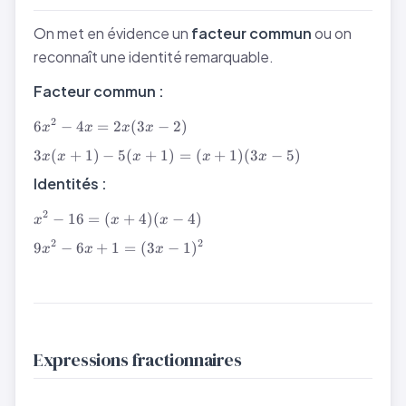
On met en évidence un
facteur commun
ou on
reconnaît une identité remarquable.
Facteur commun :
6x^2
2
6
−
4
=
2
(
3
−
2
)
x
x
x
x
- 4x
3x(x+1)
3
(
+
1
)
−
5
(
+
1
)
=
(
+
1
)
(
3
−
5
)
=
x
x
x
x
x
-
2x(3x
Identités :
5(x+1)
- 2)
= (x+1)
x^2 -
2
−
16
=
(
+
4
)
(
−
4
)
x
x
x
(3x-5)
16 =
9x^2
2
2
9
−
6
+
1
=
(
3
−
1
)
(x+4)
x
x
x
- 6x
(x-4)
+ 1
=
(3x -
1)^2
Expressions fractionnaires