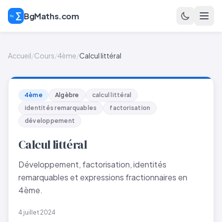
BgMaths.com
Accueil
/
Cours
/
4ème
/
Calcul littéral
4ème
Algèbre
calcul littéral
identités remarquables
factorisation
développement
Calcul littéral
Développement, factorisation, identités
remarquables et expressions fractionnaires en
4ème.
4 juillet 2024