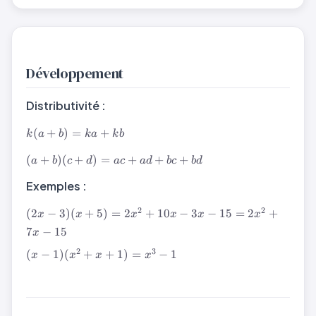
Développement
Distributivité :
k(a
(
+
)
=
+
k
a
b
k
a
k
b
+
(a
b)
(
+
)
(
+
)
=
+
+
+
a
b
c
d
a
c
a
d
b
c
b
d
+
=
b)
Exemples :
ka
(c
+
(2x -
2
2
+
(
2
−
3
)
(
+
5
)
=
2
+
10
−
3
−
15
=
2
+
kb
x
x
x
x
x
x
3)(x
d)
7
−
15
x
+ 5)
=
(x -
=
2
3
(
−
1
)
(
+
+
1
)
=
−
1
ac
x
x
x
x
1)
2x^2
+
(x^2
+
ad
+ x
10x
+
+ 1)
- 3x
bc