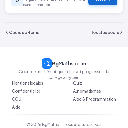
10 questions · correction immédiate ·
= 8
sans inscription
+ 6
+ 1
= 15
Cours de 4ème
Tous les cours
BgMaths.com
Cours de mathématiques clairs et progressifs du
collège au lycée.
Mentions légales
Quiz
Confidentialité
Automatismes
CGU
Algo & Programmation
Aide
© 2026 BgMaths — Tous droits réservés