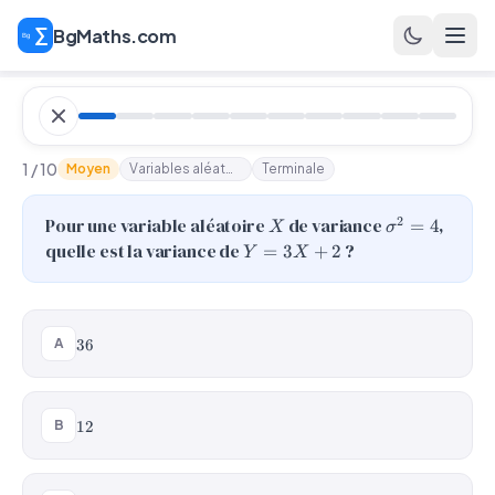
BgMaths.com
1 / 10
Moyen
Variables aléatoires
Terminale
X
\sigma^2
2
Pour une variable aléatoire
de variance
,
=
4
X
σ
= 4
Y
quelle est la variance de
?
=
3
+
2
Y
X
=
3X
+
2
36
A
36
12
B
12