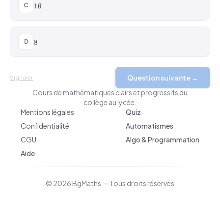
16
C
16
8
D
8
BgMaths.com
Question suivante →
Signaler
Cours de mathématiques clairs et progressifs du
collège au lycée.
Mentions légales
Quiz
Confidentialité
Automatismes
CGU
Algo & Programmation
Aide
© 2026 BgMaths — Tous droits réservés
v 2026-04-10 09:10