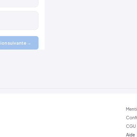
ion suivante →
Menti
Confi
CGU
Aide