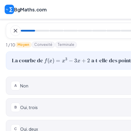
BgMaths.com
1 / 10
Moyen
Convexité
Terminale
f(x)
3
La courbe de
a-t-elle des point
(
)
=
−
3
+
2
f
x
x
x
=
x^3
-
Non
A
3x
+ 2
Oui, trois
B
Oui, deux
C