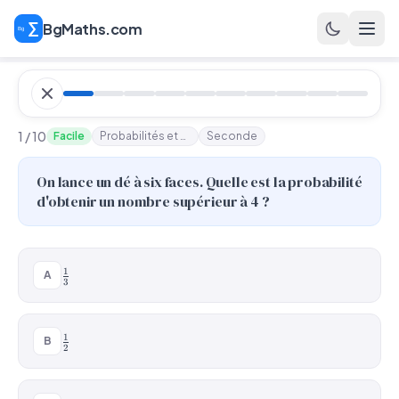
BgMaths.com
1 / 10
Facile
Probabilités et échantillonnage
Seconde
On lance un dé à six faces. Quelle est la probabilité
d'obtenir un nombre supérieur à 4 ?
\frac{1}
1
A
3
{3}
\frac{1}
1
B
2
{2}