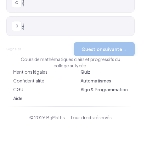
\frac{2}
2
C
3
{3}
\frac{1}
1
D
6
{6}
Question suivante →
Signaler
BgMaths.com
Cours de mathématiques clairs et progressifs du
collège au lycée.
Mentions légales
Quiz
Confidentialité
Automatismes
CGU
Algo & Programmation
Aide
© 2026 BgMaths — Tous droits réservés
v 2026-04-10 09:10