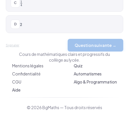
\frac{1}
1
C
4
{4}
2
D
2
Question suivante →
BgMaths.com
Signaler
Cours de mathématiques clairs et progressifs du
collège au lycée.
Mentions légales
Quiz
Confidentialité
Automatismes
CGU
Algo & Programmation
Aide
© 2026 BgMaths — Tous droits réservés
v 2026-04-10 09:10