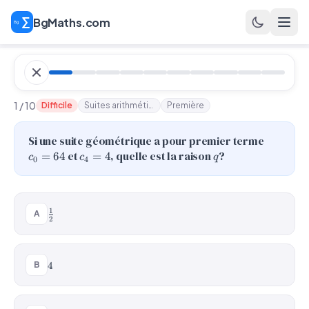
BgMaths.com
1 / 10
Difficile
Suites arithmétiques et géométriques
Première
c_0
Si une suite géométrique a pour premier terme
=
c_4
q
et
, quelle est la raison
?
=
64
=
4
c
c
q
0
4
64
= 4
\frac{1}
1
A
2
{2}
4
B
4