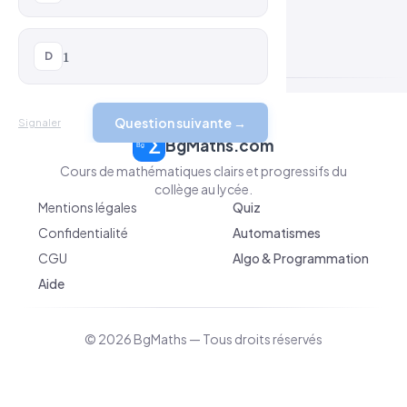
1
D
1
Question suivante →
Signaler
BgMaths.com
Cours de mathématiques clairs et progressifs du
collège au lycée.
Mentions légales
Quiz
Confidentialité
Automatismes
CGU
Algo & Programmation
Aide
© 2026 BgMaths — Tous droits réservés
v 2026-04-10 09:10