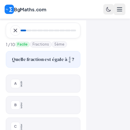
BgMaths.com
1 / 10
Facile
Fractions
5ème
\frac{4}
4
Quelle fraction est égale à
?
6
{6}
\frac{6}
6
A
8
{8}
\frac{2}
2
B
3
{3}
\frac{3}
3
C
5