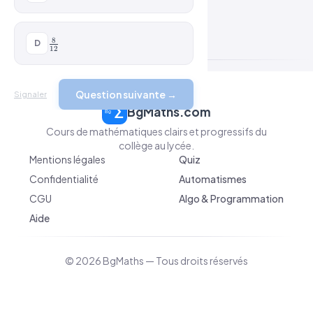
{5}
\frac{8}
8
D
12
{12}
Question suivante →
Signaler
BgMaths.com
Cours de mathématiques clairs et progressifs du
collège au lycée.
Mentions légales
Quiz
Confidentialité
Automatismes
CGU
Algo & Programmation
Aide
© 2026 BgMaths — Tous droits réservés
v 2026-04-10 09:10