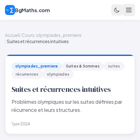
BgMaths.com
Accueil
/
Cours
/
olympiades_premiere
/
Suites et récurrences intuitives
olympiades_premiere
Suites & Sommes
suites
récurrences
olympiades
Suites et récurrences intuitives
Problèmes olympiques sur les suites définies par
récurrence et leurs structures.
1 juin 2024