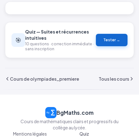
Quiz — Suites et récurrences
intuitives
🎯
Tester →
10 questions · correction immédiate ·
sans inscription
Cours de olympiades_premiere
Tous les cours
BgMaths.com
Cours de mathématiques clairs et progressifs du
collège au lycée.
Mentions légales
Quiz