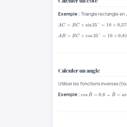
Calculer un côté
Exemple :
Triangle rectangle en
AC =
=
×
sin
35°
=
10
×
0
,
57
A
C
B
C
BC
AB =
\times
=
×
cos
35°
=
10
×
0
,
8
A
B
B
C
BC
\sin 35°
\times
= 10
\cos
\times
35° =
0{,}574
10
\approx
\times
5{,}7
Calculer un angle
0{,}819
\text{
\approx
cm}
Utiliser les fonctions inverses (t
8{,}2
\text{
^
^
\cos\hat{B}
\hat{B
Exemple :
→
cos
=
0
,
6
=
ar
B
B
cm}
= 0{,}6
\arcco
\appro
53{,}1