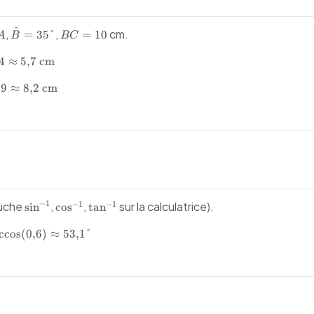
^
A
\hat{B}
BC
,
,
cm.
=
35°
=
10
A
B
B
C
= 35°
=
10
4
≈
5
,
7
cm
19
≈
8
,
2
cm
\sin^{-1}
\cos^{-1}
\tan^{-1}
−
1
−
1
−
1
ouche
,
,
sur la calculatrice).
sin
cos
tan
} =
ccos
(
0
,
6
)
≈
53
,
1°
s(0{,}6)
x
°