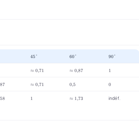
45°
60°
90°
45°
60°
90°
}5
\approx
\approx
1
≈
0
,
71
≈
0
,
87
1
0{,}71
0{,}87
prox
\approx
0{,}5
0
,
87
≈
0
,
71
0
,
5
0
}87
0{,}71
prox
1
\approx
indéf.
,
58
1
≈
1
,
73
}58
1{,}73