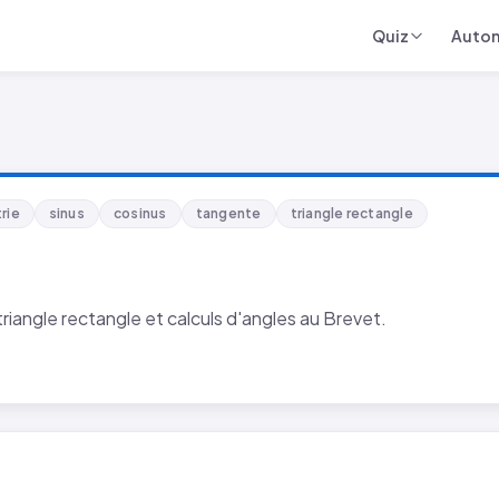
Quiz
Auto
rie
sinus
cosinus
tangente
triangle rectangle
triangle rectangle et calculs d'angles au Brevet.