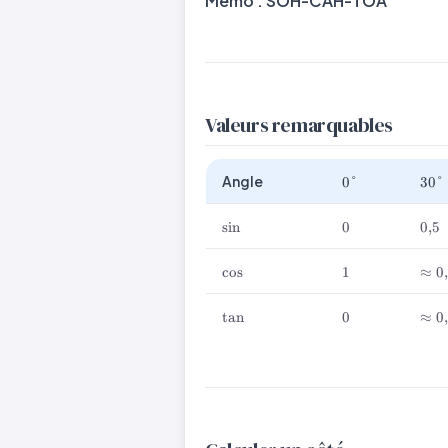
Mémo :
SOH-CAH-TOA
{\text{côté
adjacent}} =
\frac{AC}{AB}
Valeurs remarquables
0°
30°
Angle
0°
30°
\sin
0
0{,
sin
0
0
,
5
\cos
1
\ap
cos
1
≈
0
0{,
\tan
0
\ap
tan
0
≈
0
0{,