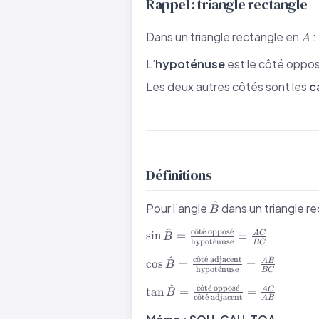
Rappel : triangle rectangle
A
Dans un triangle rectangle en
:
A
L’
hypoténuse
est le côté opposé 
Les deux autres côtés sont les
c
Définitions
^
\hat{B}
Pour l’angle
dans un triangle r
B
^
\sin\hat{B} =
c
ˆ
o
t
ˊ
e
oppos
ˊ
e
sin
=
=
A
C
B
hypot
ˊ
e
nuse
B
C
\frac{\text{côté
^
\cos\hat{B} =
opposé}}
c
ˆ
o
t
ˊ
e
adjacent
cos
=
=
A
B
B
hypot
ˊ
e
nuse
B
C
\frac{\text{côté
{\text{hypoténuse}}
^
\tan\hat{B} =
adjacent}}
c
ˆ
o
t
ˊ
e
oppos
ˊ
e
= \frac{AC}{BC}
tan
=
=
A
C
B
c
ˆ
o
t
ˊ
e
adjacent
A
B
\frac{\text{côté
{\text{hypoténuse}}
opposé}}
= \frac{AB}{BC}