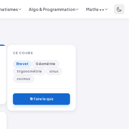
matismes
Algo & Programmation
Maths ++
CE COURS
Brevet
Géométrie
trigonométrie
sinus
cosinus
🎯 Faire le quiz