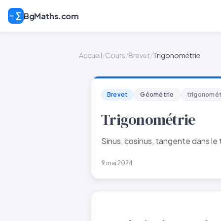
BgMaths.com
Accueil
/
Cours
/
Brevet
/
Trigonométrie
Brevet
Géométrie
trigonomét
Trigonométrie
Sinus, cosinus, tangente dans le 
9 mai 2024