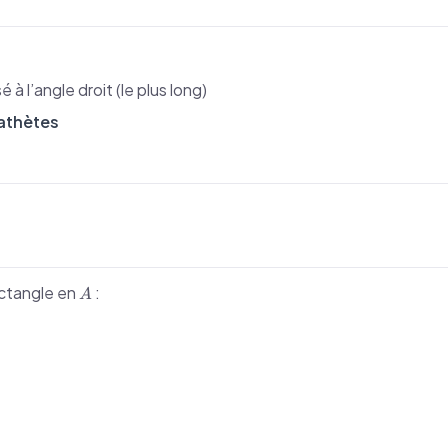
à l’angle droit (le plus long)
athètes
A
ectangle en
:
A