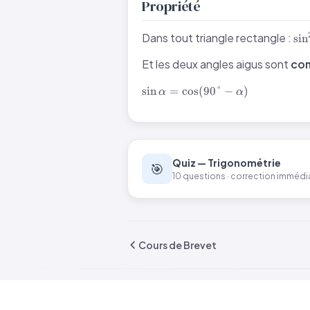
Propriété
\s
Dans tout triangle rectangle :
sin
+
\c
Et les deux angles aigus sont
com
= 
\sin\alpha
sin
=
cos
(
90°
−
)
α
α
=
\cos(90° -
\alpha)
Quiz — Trigonométrie
🎯
10 questions · correction immédia
Cours de Brevet