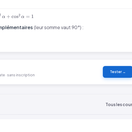
in^2\alpha
2
2
+
cos
=
1
α
α
os^2\alpha
plémentaires
(leur somme vaut 90°) :
1
Tester →
te · sans inscription
Tous les cou