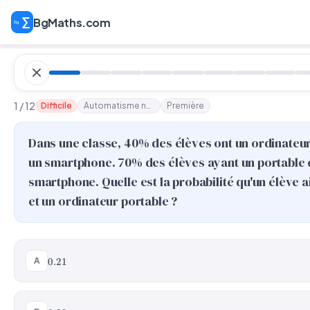
BgMaths.com
1 / 12
Difficile
Automatisme n°12
Première
Dans une classe, 40% des élèves ont un ordinateur
un smartphone. 70% des élèves ayant un portable 
smartphone. Quelle est la probabilité qu'un élève 
et un ordinateur portable ?
0.21
A
0.21