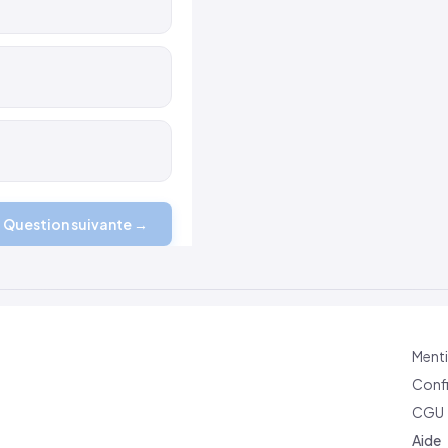
Question suivante →
Menti
Confi
CGU
Aide