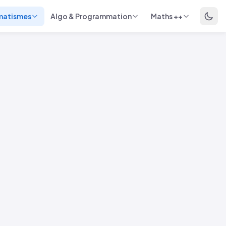
matismes
Algo & Programmation
Maths ++