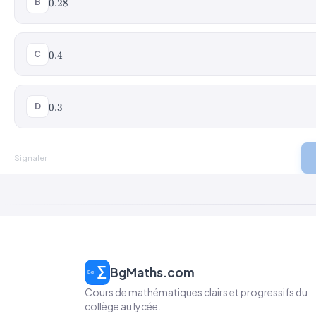
0.28
B
0.28
0.4
C
0.4
0.3
D
0.3
Signaler
BgMaths.com
Cours de mathématiques clairs et progressifs du
collège au lycée.