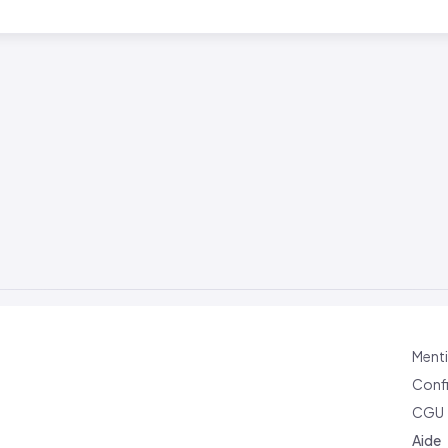
Menti
Confi
CGU
Aide