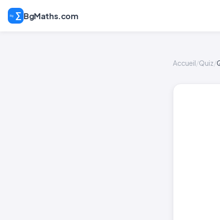
BgMaths.com
Accueil
/
Quiz
/