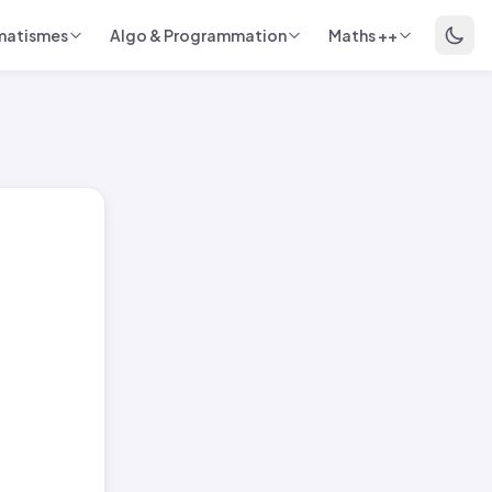
matismes
Algo & Programmation
Maths ++