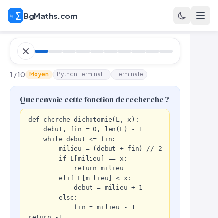
BgMaths.com
1 / 10
Moyen
Python Terminale n°8
Terminale
Que renvoie cette fonction de recherche ?
def cherche_dichotomie(L, x):

    debut, fin = 0, len(L) - 1

    while debut <= fin:

        milieu = (debut + fin) // 2

        if L[milieu] == x:

            return milieu

        elif L[milieu] < x:

            debut = milieu + 1

        else:

            fin = milieu - 1

return -1
