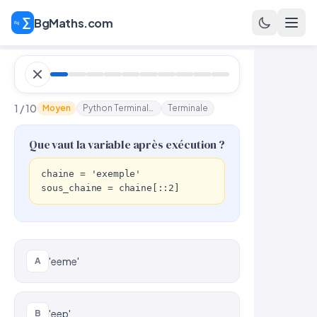
BgMaths.com
1 / 10
Moyen
Python Terminale n°7
Terminale
Que vaut la variable après exécution ?
chaine = 'exemple'

sous_chaine = chaine[::2]
'eeme'
A
'eep'
B