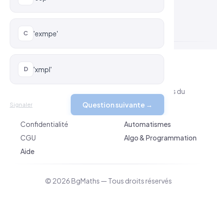
'exmpe'
C
'xmpl'
D
BgMaths.com
Cours de mathématiques clairs et progressifs du
collège au lycée.
Question suivante →
Signaler
Mentions légales
Quiz
Confidentialité
Automatismes
CGU
Algo & Programmation
Aide
© 2026 BgMaths — Tous droits réservés
v 2026-04-10 09:10