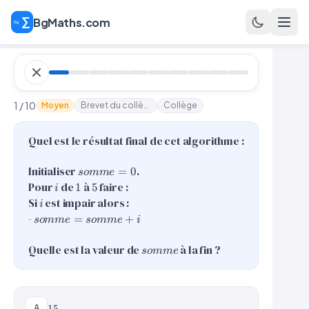
BgMaths.com
1 / 10
Moyen
Brevet du collège - Scratch n°9
Collège
Quel est le résultat final de cet algorithme :
somme
Initialiser
.
=
0
so
mm
e
= 0
i
1
5
Pour
de
à
faire :
1
5
i
i
Si
est impair alors :
i
somme
-
=
+
so
mm
e
so
mm
e
i
=
somme
somme
Quelle est la valeur de
à la fin ?
so
mm
e
+ i
15
A
15